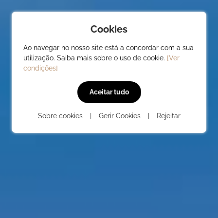
Cookies
Ao navegar no nosso site está a concordar com a sua
utilização. Saiba mais sobre o uso de cookie.
[Ver
condições]
PRODUTOS
Casas de Madeira
Cas
Aceitar tudo
Abrigos
Sobre cookies
|
Gerir Cookies
|
Rejeitar
Garagens e Pérgolas
Bungalows
Garag
Saunas
Barbecue
Caldeiras
Outros
EVO