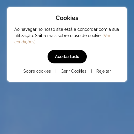
Cookies
Ao navegar no nosso site está a concordar com a sua
utilização. Saiba mais sobre o uso de cookie.
[Ver
condições]
PRODUTOS
Casas de Madeira
Cas
Aceitar tudo
Abrigos
Sobre cookies
|
Gerir Cookies
|
Rejeitar
Garagens e Pérgolas
Bungalows
Garag
Saunas
Barbecue
Caldeiras
Outros
EVO