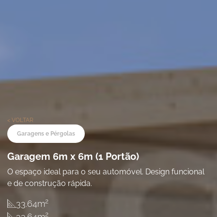
< VOLTAR
Garagens e Pérgolas
Garagem 6m x 6m (1 Portão)
O espaço ideal para o seu automóvel. Design funcional
e de construção rápida.
2
33.64
m
2
33.64
m